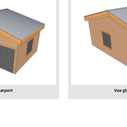
carport
Vue gl