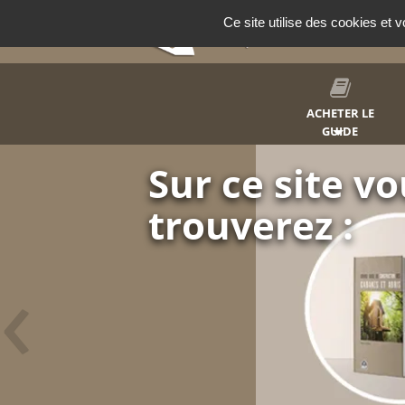
Panneau de gestion des cookies
Ce site utilise des cookies et 
ACHETER LE
GUIDE
Construisez v
cabane
‹
Et soyez en fier
Abris de jardin, remise
détente.
Faites plaisir à vos enfants 