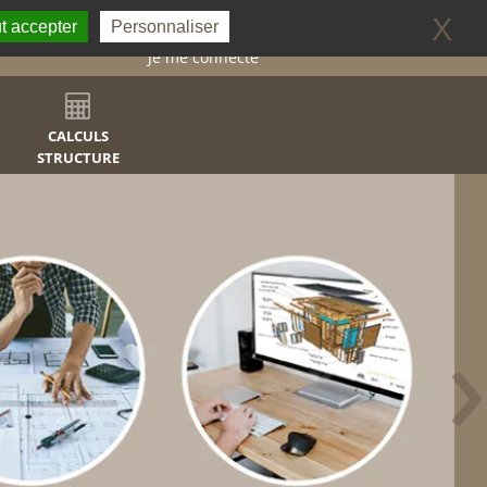
0
X
t accepter
Personnaliser
Je me connecte
CALCULS
STRUCTURE
›