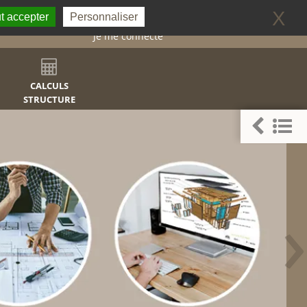
0
X
t accepter
Personnaliser
Je me connecte
CALCULS
STRUCTURE
›