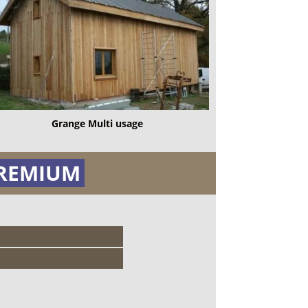
Grange Multi usage
REMIUM