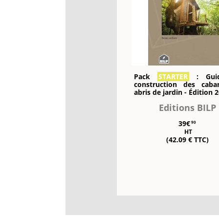
Pack
STARTER
: Gui
construction des cab
abris de jardin - Édition 
Editions BILP
39€
90
HT
(42.09 € TTC)