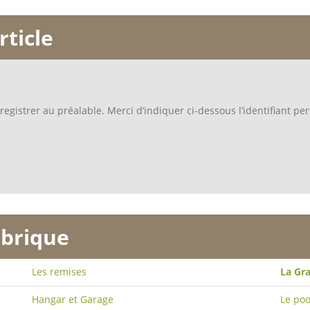
rticle
egistrer au préalable. Merci d’indiquer ci-dessous l’identifiant per
brique
Les remises
La Gr
Hangar et Garage
Le poo