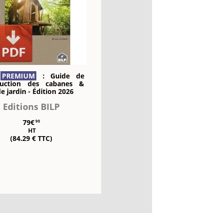
k
PREMIUM
: Guide de
ruction des cabanes &
de jardin - Édition 2026
Editions BILP
79€
90
HT
(84.29 € TTC)