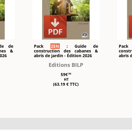
de de
Pack
ZEN
: Guide de
Pac
anes &
construction des cabanes &
const
2026
abris de jardin - Édition 2026
abris 
Editions BILP
59€
90
HT
(63.19 € TTC)