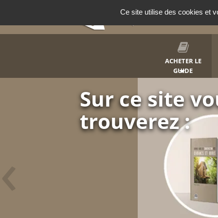
Panneau de gestion des cookies
Ce site utilise des cookies et 
ACHETER LE
GUIDE
Construisez
cabane
‹
Et soyez en fier
Abris de jardin, rem
détente.
Faites plaisir à vos enfan