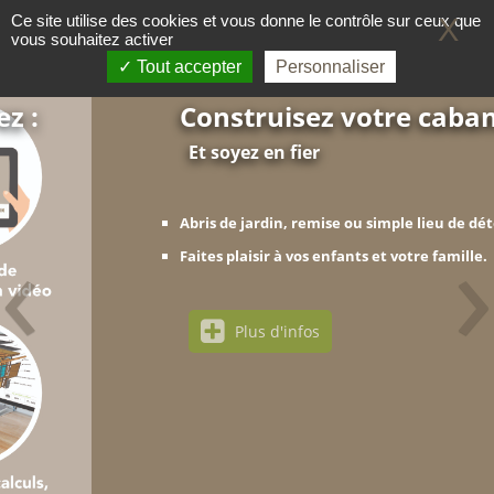
Panneau de gestion des cookies
Ce site utilise des cookies et vous donne le contrôle sur ceux que
X
vous souhaitez activer
Tout accepter
Personnaliser
Construisez votre cabane
Et soyez en fier
‹
›
Abris de jardin, remise ou simple lieu de détente.
Faites plaisir à vos enfants et votre famille.
Plus d'infos