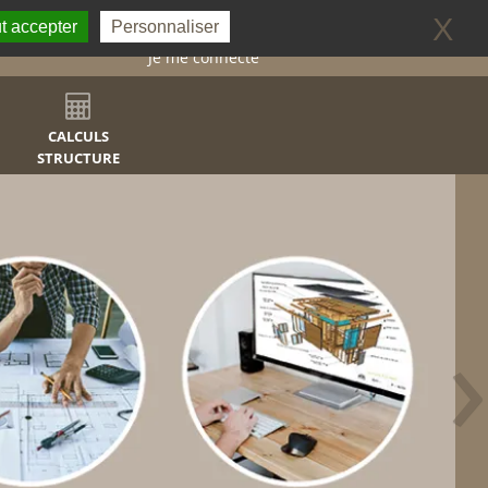
0
X
t accepter
Personnaliser
Je me connecte
CALCULS
STRUCTURE
›