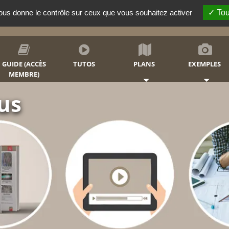
vous donne le contrôle sur ceux que vous souhaitez activer
Tou
RECHERCHER
GUIDE (ACCÈS
TUTOS
PLANS
EXEMPLES
MEMBRE)
z votre
emise ou simple lieu de
fants et votre famille.