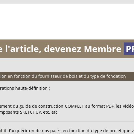
de l'article, devenez Membre
P
tion en fonction du fournisseur de bois et du type de fondation
rations haute-définition :
gement du guide de construction COMPLET au format PDF, les vidéos
composants SKETCHUP, etc. etc.
ffit d’acquérir un de nos packs en fonction du type de projet que v