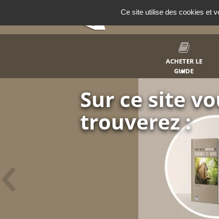
Panneau de gestion des cookies
Ce site utilise des cookies et 
ACHETER LE
GUIDE
Construise
cabane
‹
Et soyez en fier
Abris de jardin, r
détente.
Faites plaisir à vos en