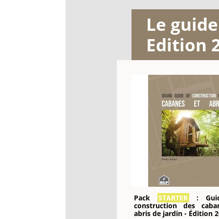
Le guid
Edition 
Pack
STARTER
: Gui
construction des cab
abris de jardin - Édition 