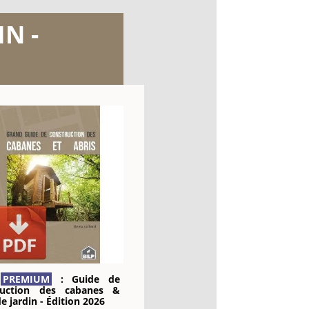
N -
k
PREMIUM
: Guide de
ruction des cabanes &
de jardin - Édition 2026