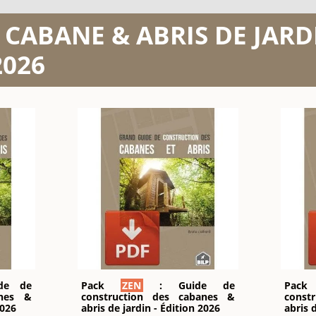
e CABANE & ABRIS DE JARDI
2026
de de
Pack
ZEN
: Guide de
Pac
anes &
construction des cabanes &
const
2026
abris de jardin - Édition 2026
abris 