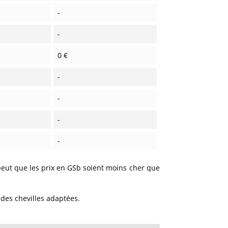
-
-
0 €
-
-
-
-
 peut que les prix en GSb soient moins cher que
 des chevilles adaptées.