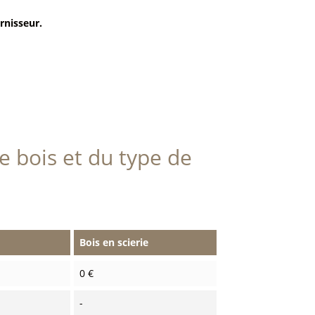
rnisseur.
e bois et du type de
Bois en scierie
0 €
-