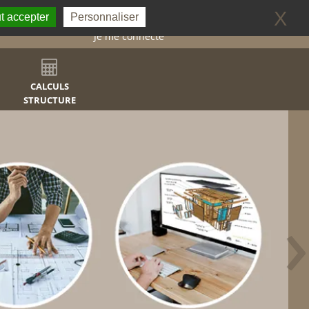
0
X
t accepter
Personnaliser
Je me connecte
CALCULS
STRUCTURE
›