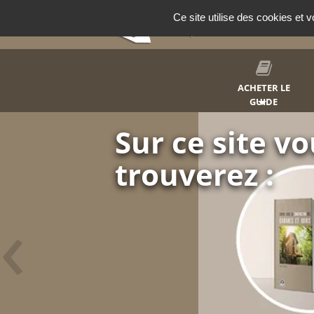
Panneau de gestion des cookies
Ce site utilise des cookies et 
ACHETER LE
GUIDE
Construis
cabane
‹
Et soyez en fier
Abris de jardin, 
détente.
Faites plaisir à vos e