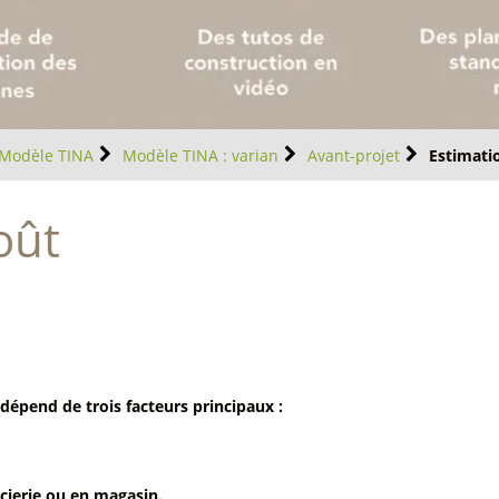
Modèle TINA
Modèle TINA : varian
Avant-projet
Estimati
oût
 dépend de trois facteurs principaux :
cierie ou en magasin.