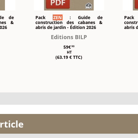
de de
Pack
ZEN
: Guide de
Pac
anes &
construction des cabanes &
const
2026
abris de jardin - Édition 2026
abris 
Editions BILP
59€
90
HT
(63.19 € TTC)
rticle