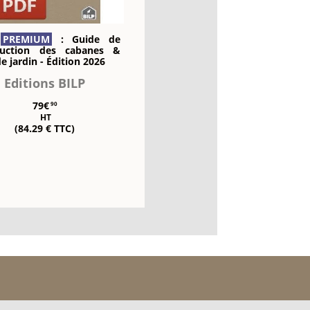
k
PREMIUM
: Guide de
ruction des cabanes &
de jardin - Édition 2026
Editions BILP
79€
90
HT
(84.29 € TTC)