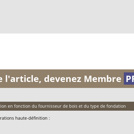
de l'article, devenez Membre
P
tion en fonction du fournisseur de bois et du type de fondation
rations haute-définition :